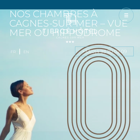
NOS CHAMBRES À
CAGNES-SUR-MER – VUE
MER OU HIPPODROME
+33(0)4 93 20 02 09
FR
EN