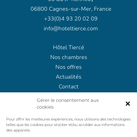
06800 Cagnes-sur-Mer, France
+33(0)4 93 20 02 09
info@hoteltierce.com
Hôtel Tiercé
Nos chambres
Nos offres
Actualités
Contact
Mentions légales
Gérer le consentement aux
Politique d’annulation
cookies
Politiques de confidentialité
Pour offrir les meilleures expériences, nous utilisons des technologies
Conditions Générales de Vente
telles que les cookies pour stocker et/ou accéder aux informations
des appareils.