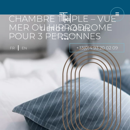
CHAMBRE TRIPLE – VUE
MER OU HIPPODROME
POUR 3 PERSONNES
+33(0)4 93 20 02 09
FR
EN