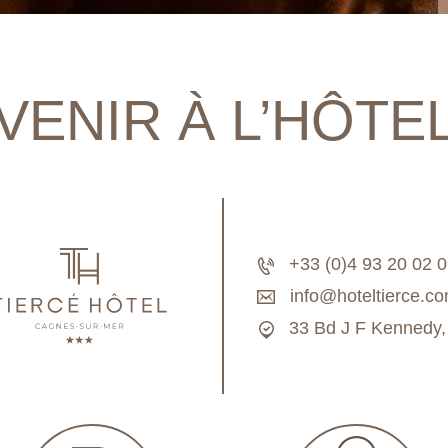
VENIR À L’HÔTE
+33 (0)4 93 20 02 
info@hoteltierce.c
33 Bd J F Kennedy