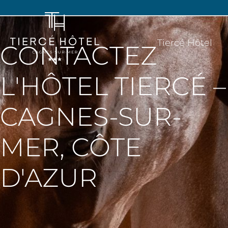
Tiercé Hôtel
CONTACTEZ
L'HÔTEL TIERCÉ –
CAGNES-SUR-
MER, CÔTE
D'AZUR