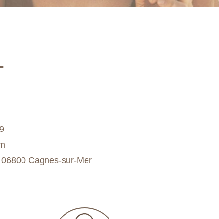
L
09
om
, 06800 Cagnes-sur-Mer