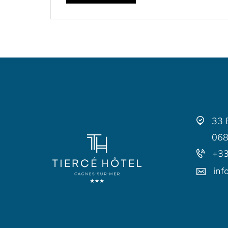
33 
068
+33
inf