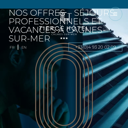
NOS OFFRES – SÉJOURS
PROFESSIONNELS ET
VACANCES À CAGNES-
SUR-MER
+33(0)4 93 20 02 09
FR
EN