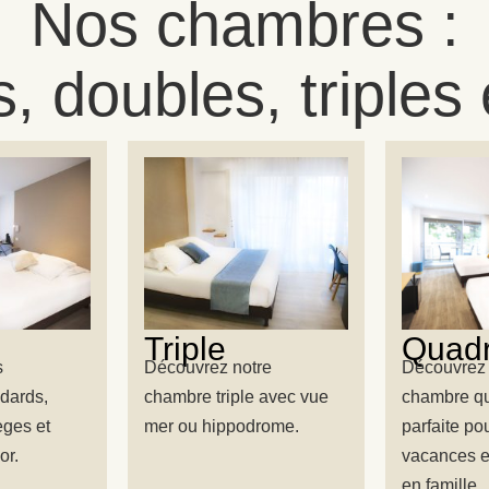
Nos chambres :
s, doubles, triples 
Triple
Quadr
s
Découvrez notre
Découvrez 
dards,
chambre triple avec vue
chambre q
lèges et
mer ou hippodrome.
parfaite po
or.
vacances e
en famille.