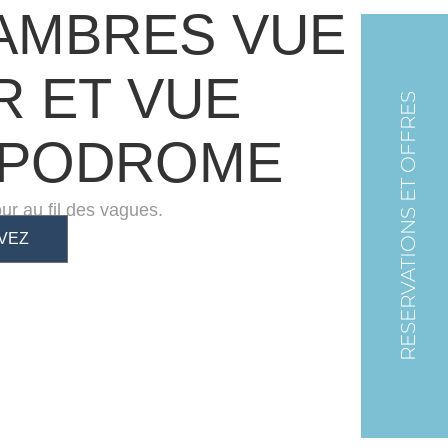
AMBRES VUE
R ET VUE
RESERVATIONS ET OFFRES
PPODROME
ur au fil des vagues.
VEZ