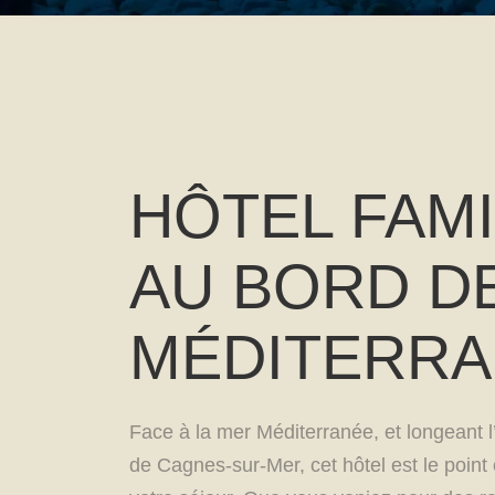
HÔTEL FAMI
AU BORD DE
MÉDITERR
Face à la mer Méditerranée, et longeant
de Cagnes-sur-Mer, cet hôtel est le point 