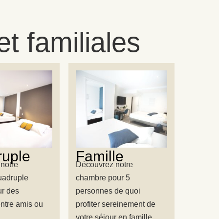
et familiales
uple
Famille
notre
Découvrez notre
uadruple
chambre pour 5
ur des
personnes de quoi
ntre amis ou
profiter sereinement de
votre séjour en famille.