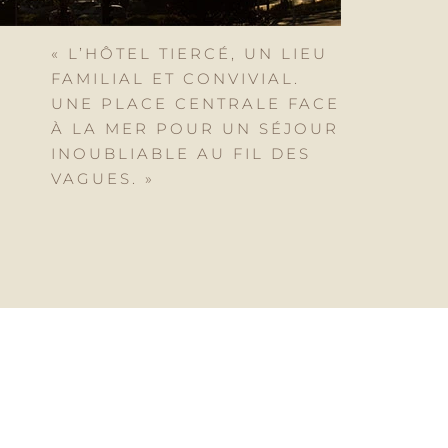
« L’HÔTEL TIERCÉ, UN LIEU
FAMILIAL ET CONVIVIAL.
UNE PLACE CENTRALE FACE
À LA MER POUR UN SÉJOUR
INOUBLIABLE AU FIL DES
VAGUES. »