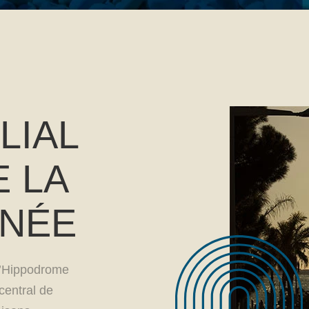
LIAL
 LA
ANÉE
 l’Hippodrome
central de