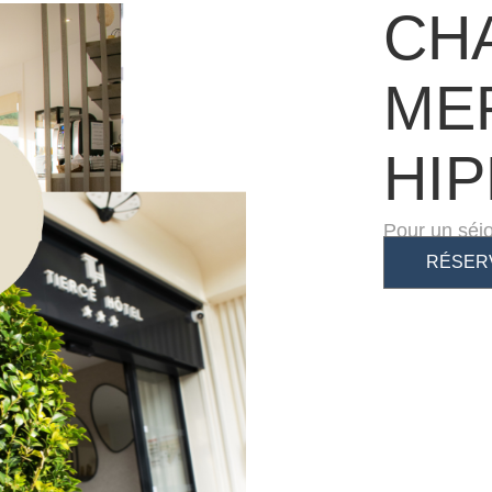
CH
ME
HI
Pour un séjo
RÉSER