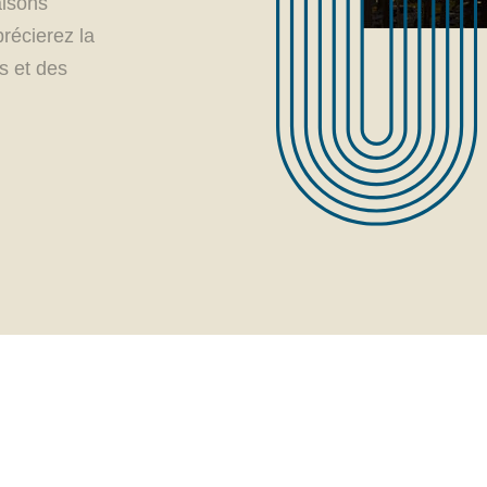
aisons
précierez la
s et des