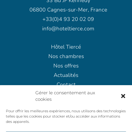
33 Bd JF Kennedy
06800 Cagnes-sur-Mer, France
+33(0)4 93 20 02 09
info@hoteltierce.com
Hôtel Tiercé
Nos chambres
Nos offres
Actualités
Contact
Gérer le consentement aux
Mentions légales
cookies
Politique d’annulation
Pour offrir les meilleures expériences, nous utilisons des technologies
Politiques de confidentialité
telles que les cookies pour stocker et/ou accéder aux informations
Conditions Générales de Vente
des appareils.